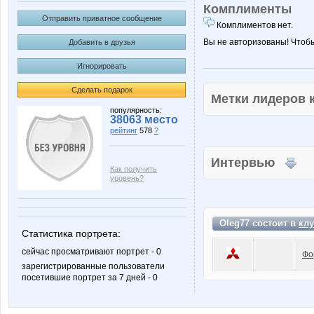
Комплименты
Отправить приватное сообщение
Комплиментов нет.
Вы не авторизованы! Чтоб
Добавить в друзья
Игнорировать
Сделать подарок
Метки лидеров
популярность:
38063 место
рейтинг
578
?
Интервью
Как получить
уровень?
Oleg77 состоит в
клу
Статистика портрета:
сейчас просматривают портрет - 0
Фо
зарегистрированные пользователи
посетившие портрет за 7 дней - 0