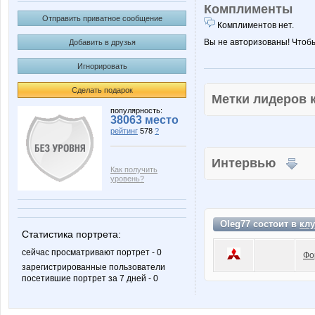
Комплименты
Отправить приватное сообщение
Комплиментов нет.
Вы не авторизованы! Чтоб
Добавить в друзья
Игнорировать
Сделать подарок
Метки лидеров
популярность:
38063 место
рейтинг
578
?
Интервью
Как получить
уровень?
Oleg77 состоит в
клу
Статистика портрета:
сейчас просматривают портрет - 0
Фо
зарегистрированные пользователи
посетившие портрет за 7 дней - 0