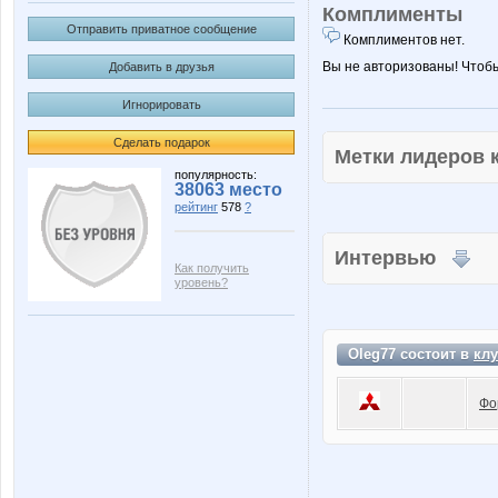
Комплименты
Отправить приватное сообщение
Комплиментов нет.
Вы не авторизованы! Чтоб
Добавить в друзья
Игнорировать
Сделать подарок
Метки лидеров
популярность:
38063 место
рейтинг
578
?
Интервью
Как получить
уровень?
Oleg77 состоит в
клу
Фо