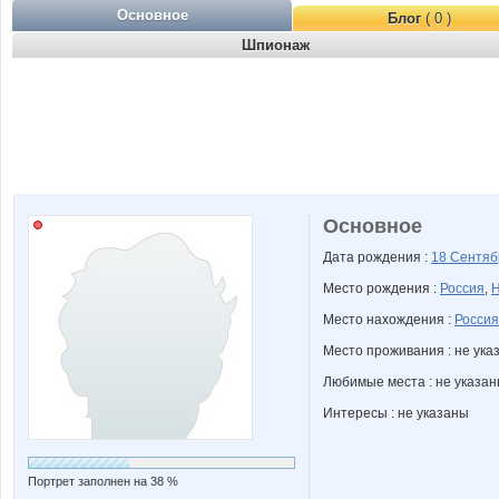
Основное
Блог
( 0 )
Шпионаж
Основное
Дата рождения :
18 Сентя
Место рождения :
Россия
,
Н
Место нахождения :
Россия
Место проживания : не ука
Любимые места : не указа
Интересы : не указаны
Портрет заполнен на 38 %