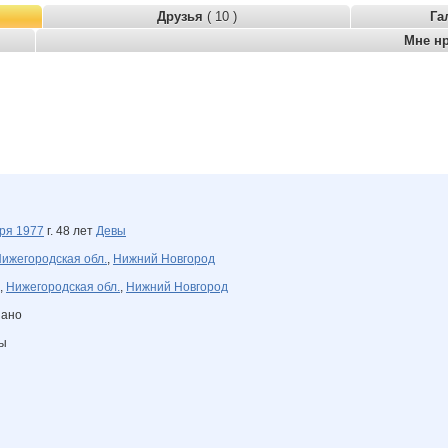
Друзья
( 10 )
Га
Мне н
бря
1977
г. 48 лет
Девы
ижегородская обл.
,
Нижний Новгород
,
Нижегородская обл.
,
Нижний Новгород
зано
ны