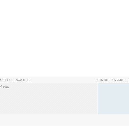
77
:
oleg77.www.nn.ru
пользователь имеет 
4 году